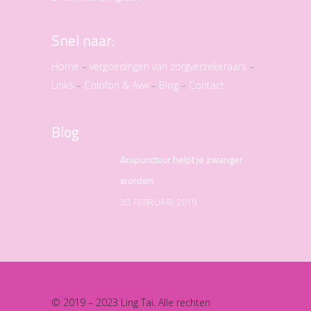
Snel naar:
Home
–
vergoedingen van zorgverzekeraars
–
Links
–
Colofon & Avw
–
Blog
–
Contact
Blog
Acupunctuur helpt je zwanger
worden
20 FEBRUARI 2019
© 2019 – 2023 Ling Tai. Alle rechten