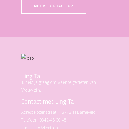
NEEM CONTACT OP
Ling Tai
Ik help je graag om weer te genieten van
Vrouw zijn.
Contact met Ling Tai
Adres:
Rozenstraat 1, 3772 JH Barneveld
Telefoon:
0342-48 00 48
Email:
info@lingtai.nl