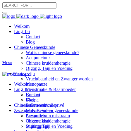
Welkom
Ling Tai
Contact
Blog
Chinese Geneeskunde
Wat is chinese geneeskunde?
Acupunctuur
Menu
Chinese kruidentherapie
Qigong, Taiji en Voeding
Vrouw zijn
Vruchtbaarheid en Zwanger worden
Menopauze
Welkom
Menstruatie & Baarmoeder
Ling Tai
Borsten
Contact
Vagina
Blog
Balans werk & privé
Chinese Geneeskunde
Zwanger & Bevallen
Wat is Chinese geneeskunde
Preventie van miskraam
Acupunctuur
Ongemakken
Chinese kruidentherapie
Stuitligging
Qigong, Taiji en Voeding