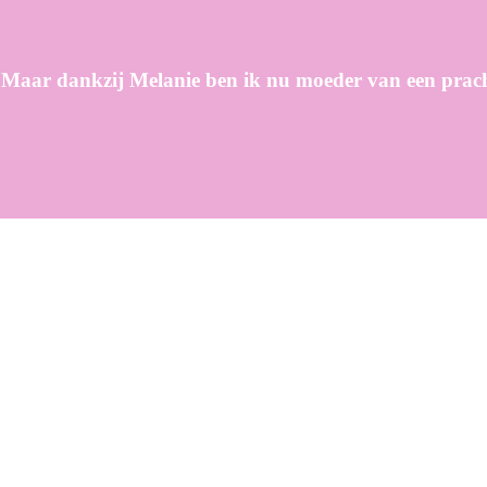
 Maar dankzij Melanie ben ik nu moeder van een prach
vw
–
Blog
–
Contact