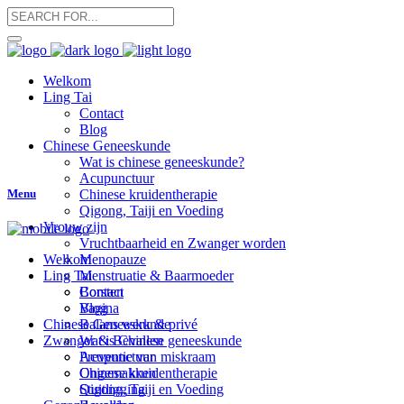
Welkom
Ling Tai
Contact
Blog
Chinese Geneeskunde
Wat is chinese geneeskunde?
Acupunctuur
Menu
Chinese kruidentherapie
Qigong, Taiji en Voeding
Vrouw zijn
Vruchtbaarheid en Zwanger worden
Menopauze
Welkom
Menstruatie & Baarmoeder
Ling Tai
Borsten
Contact
Vagina
Blog
Balans werk & privé
Chinese Geneeskunde
Zwanger & Bevallen
Wat is Chinese geneeskunde
Preventie van miskraam
Acupunctuur
Ongemakken
Chinese kruidentherapie
Stuitligging
Qigong, Taiji en Voeding