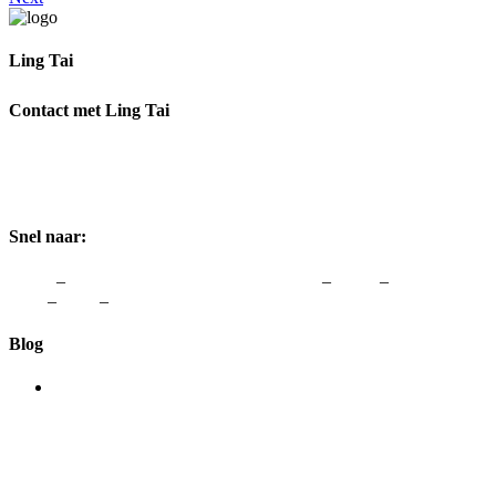
Ling Tai
Ik help je graag om weer te genieten van Vrouw zijn.
Contact met Ling Tai
Adres:
Rozenstraat 1, 3772 JH Barneveld
Telefoon:
0342-48 00 48
Email:
info@lingtai.nl
Snel naar:
Home
–
vergoedingen van zorgverzekeraars
–
Links
–
Colofon &
Avw
–
Blog
–
Contact
Blog
Acupunctuur helpt je zwanger worden
20 februari 2019