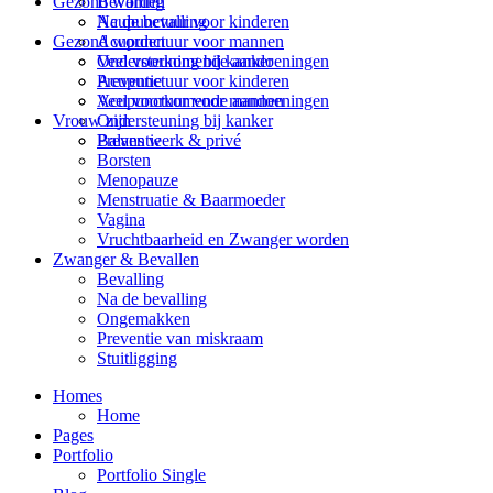
Bevalling
Gezond worden
Na de bevalling
Acupunctuur voor kinderen
Gezond worden
Acupunctuur voor mannen
Veel voorkomende aandoeningen
Ondersteuning bij kanker
Acupunctuur voor kinderen
Preventie
Acupunctuur voor mannen
Veel voorkomende aandoeningen
Ondersteuning bij kanker
Vrouw zijn
Preventie
Balans werk & privé
Borsten
Menopauze
Menstruatie & Baarmoeder
Vagina
Vruchtbaarheid en Zwanger worden
Zwanger & Bevallen
Bevalling
Na de bevalling
Ongemakken
Preventie van miskraam
Stuitligging
Homes
Home
Pages
Portfolio
Portfolio Single