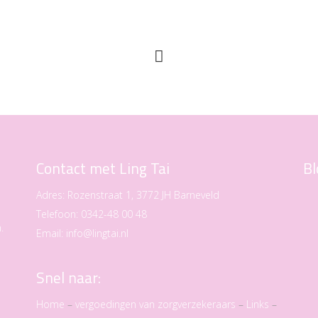
Contact met Ling Tai
Bl
Adres:
Rozenstraat 1, 3772 JH Barneveld
Telefoon:
0342-48 00 48
.
Email:
info@lingtai.nl
Snel naar:
Home
–
vergoedingen van zorgverzekeraars
–
Links
–