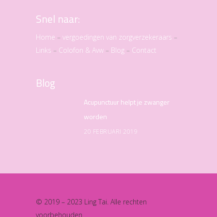
Snel naar:
Home
–
vergoedingen van zorgverzekeraars
–
Links
–
Colofon & Avw
–
Blog
–
Contact
Blog
Acupunctuur helpt je zwanger
worden
20 FEBRUARI 2019
© 2019 – 2023 Ling Tai. Alle rechten
voorbehouden