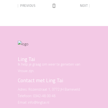
PREVIOUS
NEXT
Ling Tai
Ik help je graag om weer te genieten van
Vrouw zijn.
Contact met Ling Tai
Adres:
Rozenstraat 1, 3772 JH Barneveld
Telefoon:
0342-48 00 48
Email:
info@lingtai.nl