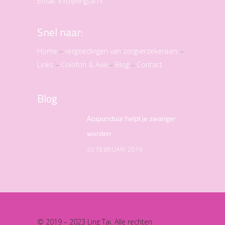
Email:
info@lingtai.nl
Snel naar:
Home
–
vergoedingen van zorgverzekeraars
–
Links
–
Colofon & Avw
–
Blog
–
Contact
Blog
Acupunctuur helpt je zwanger
worden
20 FEBRUARI 2019
© 2019 – 2023 Ling Tai. Alle rechten