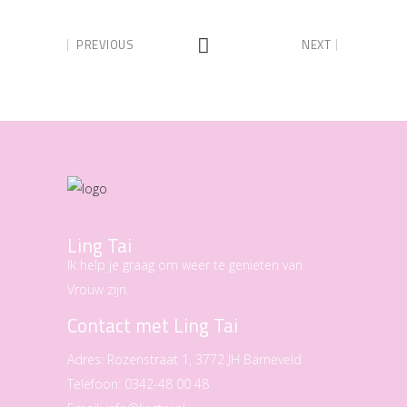
PREVIOUS
NEXT
Ling Tai
Ik help je graag om weer te genieten van
Vrouw zijn.
Contact met Ling Tai
Adres:
Rozenstraat 1, 3772 JH Barneveld
Telefoon:
0342-48 00 48