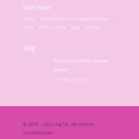
Snel naar:
Home
–
vergoedingen van zorgverzekeraars
–
Links
–
Colofon & Avw
–
Blog
–
Contact
Blog
Acupunctuur helpt je zwanger
worden
20 FEBRUARI 2019
© 2019 – 2023 Ling Tai. Alle rechten
voorbehouden