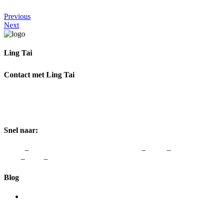
Previous
Next
Ling Tai
Ik help je graag om weer te genieten van Vrouw zijn.
Contact met Ling Tai
Adres:
Rozenstraat 1, 3772 JH Barneveld
Telefoon:
0342-48 00 48
Email:
info@lingtai.nl
Snel naar:
Home
–
vergoedingen van zorgverzekeraars
–
Links
–
Colofon &
Avw
–
Blog
–
Contact
Blog
Acupunctuur helpt je zwanger worden