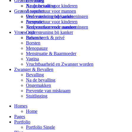
Bevalling
Gezond worden
Na de bevalling
Acupunctuur voor kinderen
Gezond worden
Acupunctuur voor mannen
Veel voorkomende aandoeningen
Ondersteuning bij kanker
Acupunctuur voor kinderen
Preventie
Acupunctuur voor mannen
Veel voorkomende aandoeningen
Ondersteuning bij kanker
Vrouw zijn
Preventie
Balans werk & privé
Borsten
Menopauze
Menstruatie & Baarmoeder
Vagina
Vruchtbaarheid en Zwanger worden
Zwanger & Bevallen
Bevalling
Na de bevalling
Ongemakken
Preventie van miskraam
Stuitligging
Homes
Home
Pages
Portfolio
Portfolio Single