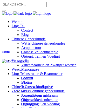
Welkom
Ling Tai
Contact
Blog
Chinese Geneeskunde
Wat is chinese geneeskunde?
Acupunctuur
Menu
Chinese kruidentherapie
Qigong, Taiji en Voeding
Vrouw zijn
Vruchtbaarheid en Zwanger worden
Menopauze
Welkom
Menstruatie & Baarmoeder
Ling Tai
Borsten
Contact
Vagina
Blog
Balans werk & privé
Chinese Geneeskunde
Zwanger & Bevallen
Wat is Chinese geneeskunde
Preventie van miskraam
Acupunctuur
Ongemakken
Chinese kruidentherapie
Stuitligging
Qigong, Taiji en Voeding