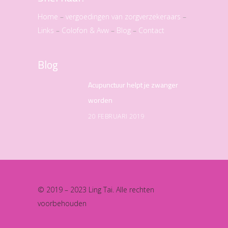
Home
–
vergoedingen van zorgverzekeraars
–
Links
–
Colofon & Avw
–
Blog
–
Contact
Blog
Acupunctuur helpt je zwanger
worden
20 FEBRUARI 2019
© 2019 – 2023 Ling Tai. Alle rechten
voorbehouden