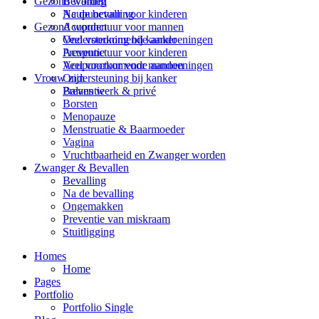
Bevalling
Gezond worden
Na de bevalling
Acupunctuur voor kinderen
Gezond worden
Acupunctuur voor mannen
Veel voorkomende aandoeningen
Ondersteuning bij kanker
Acupunctuur voor kinderen
Preventie
Acupunctuur voor mannen
Veel voorkomende aandoeningen
Ondersteuning bij kanker
Vrouw zijn
Preventie
Balans werk & privé
Borsten
Menopauze
Menstruatie & Baarmoeder
Vagina
Vruchtbaarheid en Zwanger worden
Zwanger & Bevallen
Bevalling
Na de bevalling
Ongemakken
Preventie van miskraam
Stuitligging
Homes
Home
Pages
Portfolio
Portfolio Single