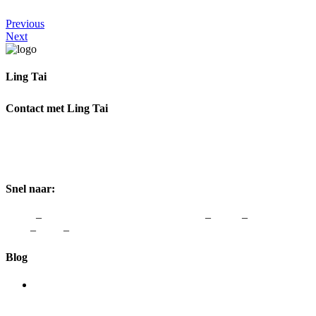
Previous
Next
Ling Tai
Ik help je graag om weer te genieten van Vrouw zijn.
Contact met Ling Tai
Adres:
Rozenstraat 1, 3772 JH Barneveld
Telefoon:
0342-48 00 48
Email:
info@lingtai.nl
Snel naar:
Home
–
vergoedingen van zorgverzekeraars
–
Links
–
Colofon &
Avw
–
Blog
–
Contact
Blog
Acupunctuur helpt je zwanger worden