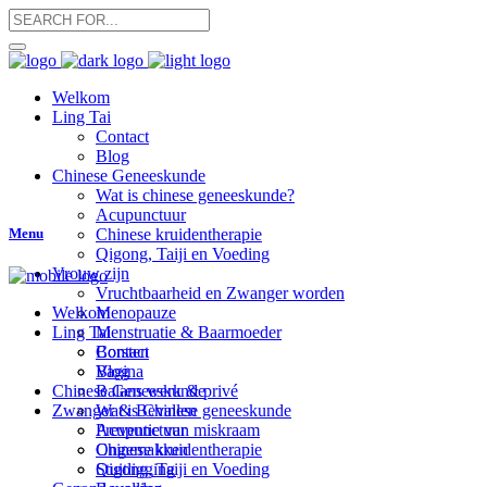
Welkom
Ling Tai
Contact
Blog
Chinese Geneeskunde
Wat is chinese geneeskunde?
Acupunctuur
Menu
Chinese kruidentherapie
Qigong, Taiji en Voeding
Vrouw zijn
Vruchtbaarheid en Zwanger worden
Menopauze
Welkom
Menstruatie & Baarmoeder
Ling Tai
Borsten
Contact
Vagina
Blog
Balans werk & privé
Chinese Geneeskunde
Zwanger & Bevallen
Wat is Chinese geneeskunde
Preventie van miskraam
Acupunctuur
Ongemakken
Chinese kruidentherapie
Stuitligging
Qigong, Taiji en Voeding