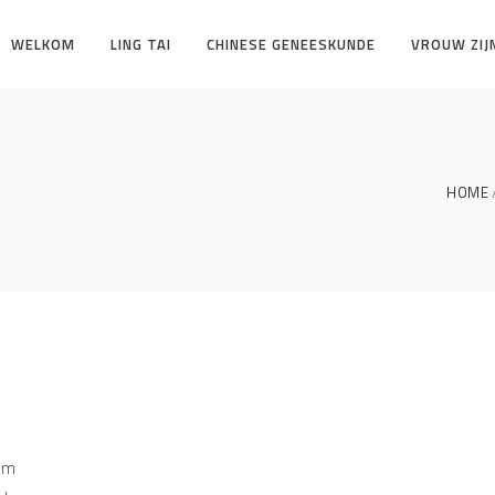
WELKOM
LING TAI
CHINESE GENEESKUNDE
VROUW ZIJ
HOME
rem