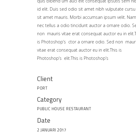
quis bibend um auci elit consequat ipsutis sem ni
id elit. Duis sed odio sit amet nibh vulputate cursu
sit amet mauris. Morbi accumsan ipsum velit. Na
nec tellus a odio tincidunt auctor a ornare odio. S
non mauris vitae erat consequat auctor eu in elit.
is Photoshop’s ctor a ornare odio. Sed non maur
vitae erat consequat auctor eu in elit.This is
Photoshop’s elit.This is Photoshop’s
Client
PORT
Category
PUBLIC HOUSE
RESTAURANT
Date
2 JANUARI 2017