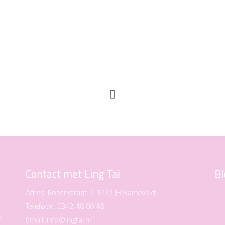
Contact met Ling Tai
Bl
Adres:
Rozenstraat 1, 3772 JH Barneveld
Telefoon:
0342-48 00 48
.
Email:
info@lingtai.nl