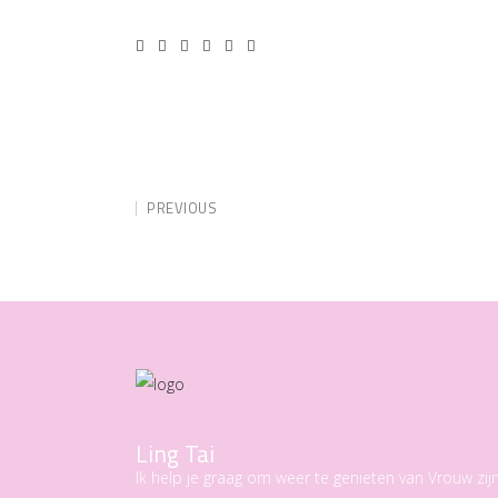
PREVIOUS
Ling Tai
Ik help je graag om weer te genieten van Vrouw zijn