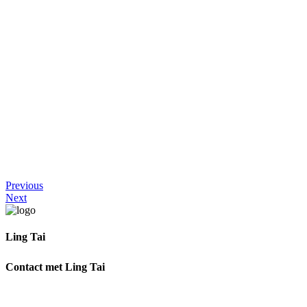
Previous
Next
Ling Tai
Ik help je graag om weer te genieten van Vrouw zijn.
Contact met Ling Tai
Adres:
Rozenstraat 1, 3772 JH Barneveld
Telefoon:
0342-48 00 48