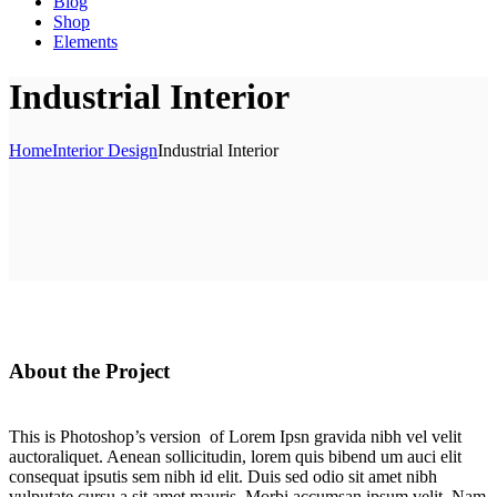
Blog
Shop
Elements
Industrial Interior
Home
Interior Design
Industrial Interior
About the Project
This is Photoshop’s version of Lorem Ipsn gravida nibh vel velit
auctoraliquet. Aenean sollicitudin, lorem quis bibend um auci elit
consequat ipsutis sem nibh id elit. Duis sed odio sit amet nibh
vulputate cursu a sit amet mauris. Morbi accumsan ipsum velit. Nam