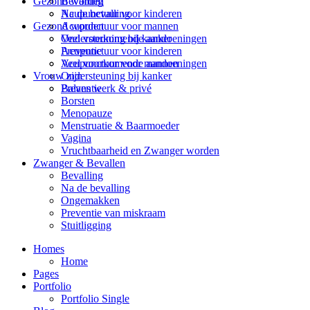
Bevalling
Gezond worden
Na de bevalling
Acupunctuur voor kinderen
Gezond worden
Acupunctuur voor mannen
Veel voorkomende aandoeningen
Ondersteuning bij kanker
Acupunctuur voor kinderen
Preventie
Acupunctuur voor mannen
Veel voorkomende aandoeningen
Ondersteuning bij kanker
Vrouw zijn
Preventie
Balans werk & privé
Borsten
Menopauze
Menstruatie & Baarmoeder
Vagina
Vruchtbaarheid en Zwanger worden
Zwanger & Bevallen
Bevalling
Na de bevalling
Ongemakken
Preventie van miskraam
Stuitligging
Homes
Home
Pages
Portfolio
Portfolio Single