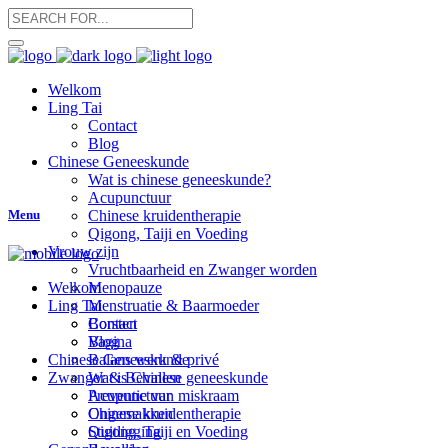
Welkom
Ling Tai
Contact
Blog
Chinese Geneeskunde
Wat is chinese geneeskunde?
Acupunctuur
Menu
Chinese kruidentherapie
Qigong, Taiji en Voeding
Vrouw zijn
Vruchtbaarheid en Zwanger worden
Menopauze
Welkom
Menstruatie & Baarmoeder
Ling Tai
Borsten
Contact
Vagina
Blog
Balans werk & privé
Chinese Geneeskunde
Zwanger & Bevallen
Wat is Chinese geneeskunde
Preventie van miskraam
Acupunctuur
Ongemakken
Chinese kruidentherapie
Stuitligging
Qigong, Taiji en Voeding