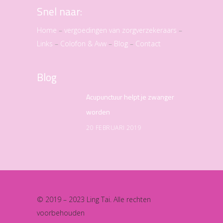
Snel naar:
Home
–
vergoedingen van zorgverzekeraars
–
Links
–
Colofon & Avw
–
Blog
–
Contact
Blog
Acupunctuur helpt je zwanger
worden
20 FEBRUARI 2019
© 2019 – 2023 Ling Tai. Alle rechten
voorbehouden