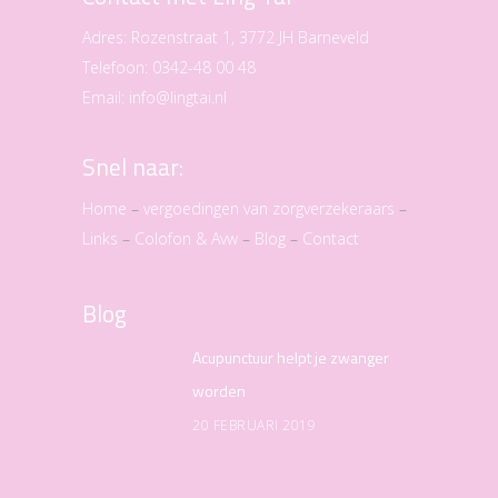
Adres:
Rozenstraat 1, 3772 JH Barneveld
Telefoon:
0342-48 00 48
Email:
info@lingtai.nl
Snel naar:
Home
–
vergoedingen van zorgverzekeraars
–
Links
–
Colofon & Avw
–
Blog
–
Contact
Blog
Acupunctuur helpt je zwanger
worden
20 FEBRUARI 2019