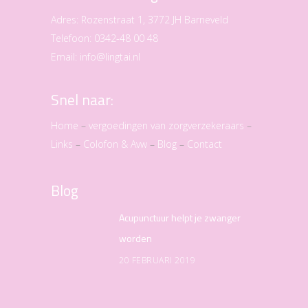
Adres:
Rozenstraat 1, 3772 JH Barneveld
Telefoon:
0342-48 00 48
Email:
info@lingtai.nl
Snel naar:
Home
–
vergoedingen van zorgverzekeraars
–
Links
–
Colofon & Avw
–
Blog
–
Contact
Blog
Acupunctuur helpt je zwanger
worden
20 FEBRUARI 2019