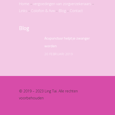
Home
–
vergoedingen van zorgverzekeraars
–
Links
–
Colofon & Avw
–
Blog
–
Contact
Blog
Acupunctuur helpt je zwanger
worden
20 FEBRUARI 2019
© 2019 – 2023 Ling Tai. Alle rechten
voorbehouden