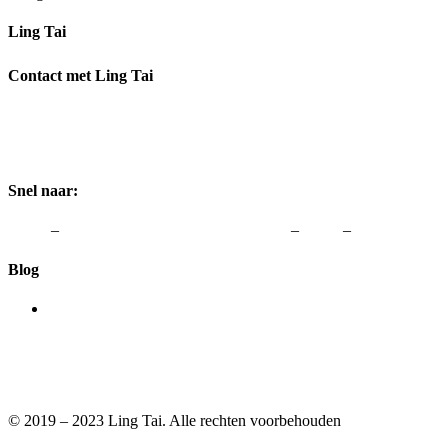
Ling Tai
Ik help je graag om weer te genieten van Vrouw zijn.
Contact met Ling Tai
Adres:
Rozenstraat 1, 3772 JH Barneveld
Telefoon:
0342-48 00 48
Email:
info@lingtai.nl
Snel naar:
Home
–
vergoedingen van zorgverzekeraars
–
Links
–
Colofon & A
Blog
Acupunctuur helpt je zwanger worden
20 februari 2019
© 2019 – 2023 Ling Tai. Alle rechten voorbehouden