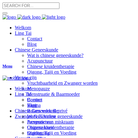
Welkom
Ling Tai
Contact
Blog
Chinese Geneeskunde
Wat is chinese geneeskunde?
Acupunctuur
Menu
Chinese kruidentherapie
Qigong, Taiji en Voeding
Vrouw zijn
Vruchtbaarheid en Zwanger worden
Menopauze
Welkom
Menstruatie & Baarmoeder
Ling Tai
Borsten
Contact
Vagina
Blog
Balans werk & privé
Chinese Geneeskunde
Zwanger & Bevallen
Wat is Chinese geneeskunde
Preventie van miskraam
Acupunctuur
Ongemakken
Chinese kruidentherapie
Stuitligging
Qigong, Taiji en Voeding