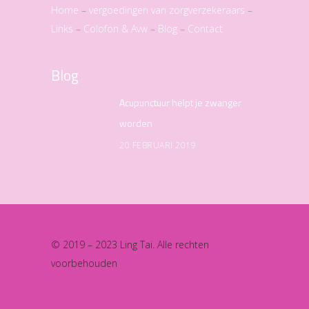
Home
–
vergoedingen van zorgverzekeraars
–
Links
–
Colofon & Avw
–
Blog
–
Contact
Blog
Acupunctuur helpt je zwanger
worden
20 FEBRUARI 2019
© 2019 – 2023 Ling Tai. Alle rechten
voorbehouden