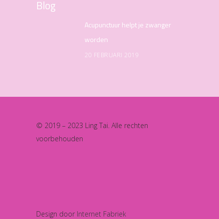
Blog
Acupunctuur helpt je zwanger
worden
20 FEBRUARI 2019
© 2019 – 2023 Ling Tai. Alle rechten
voorbehouden
Design door
Internet Fabriek