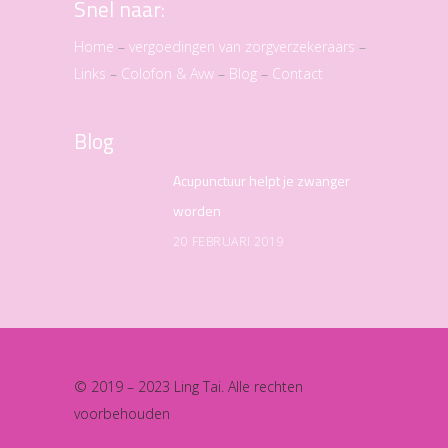
Snel naar:
Home
–
vergoedingen van zorgverzekeraars
–
Links
–
Colofon & Avw
–
Blog
–
Contact
Blog
Acupunctuur helpt je zwanger
worden
20 FEBRUARI 2019
© 2019 – 2023 Ling Tai. Alle rechten
voorbehouden