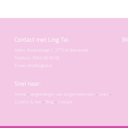
Contact met Ling Tai
Bl
Adres:
Rozenstraat 1, 3772 JH Barneveld
Telefoon:
0342-48 00 48
.
Email:
info@lingtai.nl
Snel naar:
Home
–
vergoedingen van zorgverzekeraars
–
Links
–
Colofon & Avw
–
Blog
–
Contact