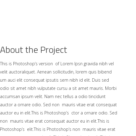
N
ZWANGER & BEVALLEN
GEZOND WORDEN
About the Project
This is Photoshop’s version of Lorem Ipsn gravida nibh vel
velit auctoraliquet. Aenean sollicitudin, lorem quis bibend
um auci elit consequat ipsutis sem nibh id elit. Duis sed
odio sit amet nibh vulputate cursu a sit amet mauris. Morbi
accumsan ipsum velit. Nam nec tellus a odio tincidunt
auctor a ornare odio. Sed non mauris vitae erat consequat
auctor eu in elit.This is Photoshop’s ctor a ornare odio. Sed
non mauris vitae erat consequat auctor eu in elit.This is
Photoshop’s elit.This is Photoshop’s non mauris vitae erat