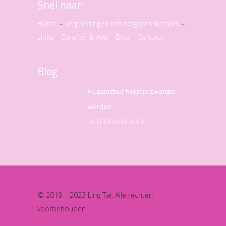
Snel naar:
Home
–
vergoedingen van zorgverzekeraars
–
Links
–
Colofon & Avw
–
Blog
–
Contact
Blog
Acupunctuur helpt je zwanger
worden
20 FEBRUARI 2019
© 2019 – 2023 Ling Tai. Alle rechten
voorbehouden