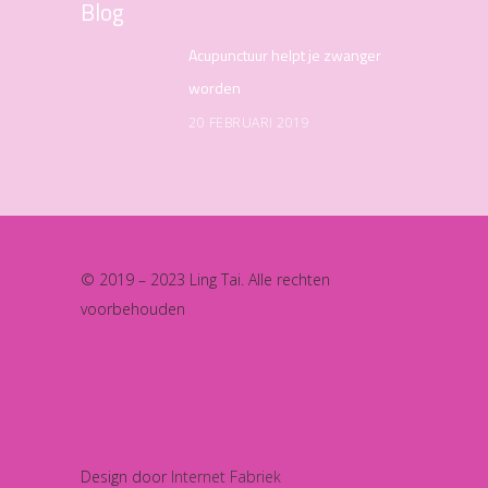
Blog
Acupunctuur helpt je zwanger
worden
20 FEBRUARI 2019
© 2019 – 2023 Ling Tai. Alle rechten
voorbehouden
Design door
Internet Fabriek