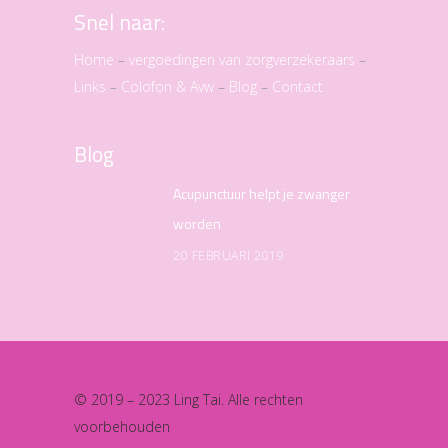
Snel naar:
Home
–
vergoedingen van zorgverzekeraars
–
Links
–
Colofon & Avw
–
Blog
–
Contact
Blog
Acupunctuur helpt je zwanger
worden
20 FEBRUARI 2019
© 2019 – 2023 Ling Tai. Alle rechten
voorbehouden