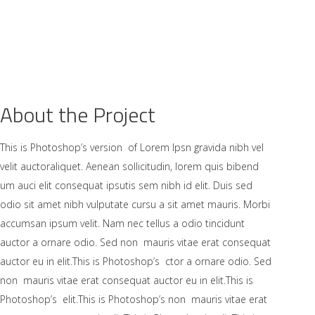
N
ZWANGER & BEVALLEN
GEZOND WORDEN
About the Project
This is Photoshop’s version of Lorem Ipsn gravida nibh vel
velit auctoraliquet. Aenean sollicitudin, lorem quis bibend
um auci elit consequat ipsutis sem nibh id elit. Duis sed
odio sit amet nibh vulputate cursu a sit amet mauris. Morbi
accumsan ipsum velit. Nam nec tellus a odio tincidunt
auctor a ornare odio. Sed non mauris vitae erat consequat
auctor eu in elit.This is Photoshop’s ctor a ornare odio. Sed
non mauris vitae erat consequat auctor eu in elit.This is
Photoshop’s elit.This is Photoshop’s non mauris vitae erat