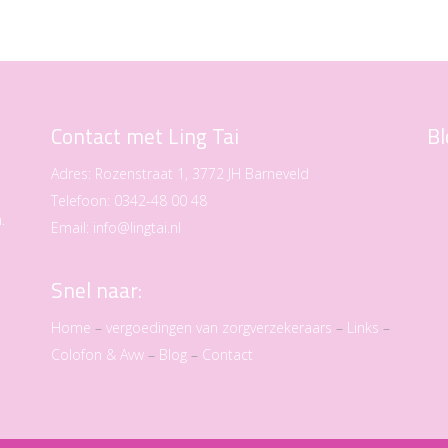
Contact met Ling Tai
Bl
Adres:
Rozenstraat 1, 3772 JH Barneveld
Telefoon:
0342-48 00 48
.
Email:
info@lingtai.nl
Snel naar:
Home
–
vergoedingen van zorgverzekeraars
–
Links
–
Colofon & Avw
–
Blog
–
Contact