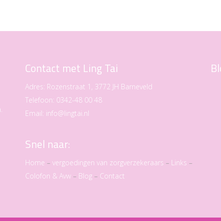
Contact met Ling Tai
Bl
Adres:
Rozenstraat 1, 3772 JH Barneveld
Telefoon:
0342-48 00 48
.
Email:
info@lingtai.nl
Snel naar:
Home
–
vergoedingen van zorgverzekeraars
–
Links
–
Colofon & Avw
–
Blog
–
Contact