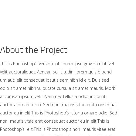
N
ZWANGER & BEVALLEN
GEZOND WORDEN
About the Project
This is Photoshop’s version of Lorem Ipsn gravida nibh vel
velit auctoraliquet. Aenean sollicitudin, lorem quis bibend
um auci elit consequat ipsutis sem nibh id elit. Duis sed
odio sit amet nibh vulputate cursu a sit amet mauris. Morbi
accumsan ipsum velit. Nam nec tellus a odio tincidunt
auctor a ornare odio. Sed non mauris vitae erat consequat
auctor eu in elit.This is Photoshop’s ctor a ornare odio. Sed
non mauris vitae erat consequat auctor eu in elit.This is
Photoshop’s elit.This is Photoshop’s non mauris vitae erat