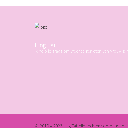
Ling Tai
Ik help je graag om weer te genieten van Vrouw zijn
© 2019 – 2023 Ling Tai. Alle rechten voorbehoude