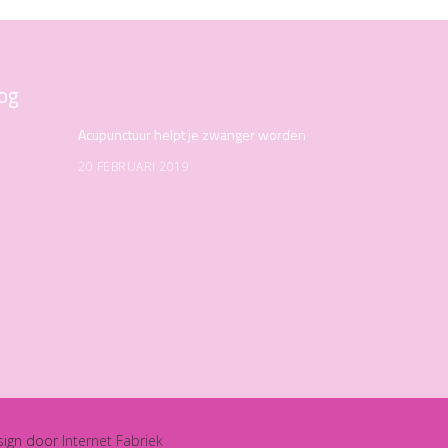
og
Acupunctuur helpt je zwanger worden
20 FEBRUARI 2019
sign door
Internet Fabriek