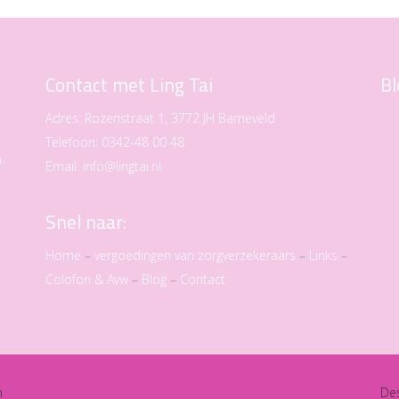
Contact met Ling Tai
Bl
Adres:
Rozenstraat 1, 3772 JH Barneveld
Telefoon:
0342-48 00 48
.
Email:
info@lingtai.nl
Snel naar:
Home
–
vergoedingen van zorgverzekeraars
–
Links
–
Colofon & Avw
–
Blog
–
Contact
n
De