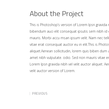
About the Project
This is Photoshop’s version of Lorem Ipsn gravida ni
bibendum auci elit consequat ipsutis sem nibh id e
mauris. Morbi accu msan ipsum velit. Nam nec tell
vitae erat consequat auctor eu in elit.This is Photo
aliquet.Aenean sollicitudin, lorem quis biben dum a
amet nibh vulputate. odio. Sed non mauris vitae er
Lorem Ipsn gravida nibh vel velit auctor aliquet. A
velit auctor version of Lorem.
PREVIOUS