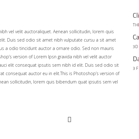
Cl
TH
bh vel velit auctoraliquet. Aenean sollicitudin, lorem quis
Ca
lit. Duis sed odio sit amet nibh vulputate cursu a sit amet
3D
us a odio tincidunt auctor a ornare odio. Sed non mauris
shop’s version of Lorem Ipsn gravida nibh vel velit auctor
Da
uci elit consequat ipsutis sem nibh id elit. Duis sed odio sit
3 
at consequat auctor eu in elit.This is Photoshop’s version of
enean sollicitudin, lorem quis bibendum quat ipsutis sem vel