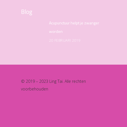
Blog
Acupunctuur helpt je zwanger
worden
20 FEBRUARI 2019
© 2019 – 2023 Ling Tai. Alle rechten
voorbehouden