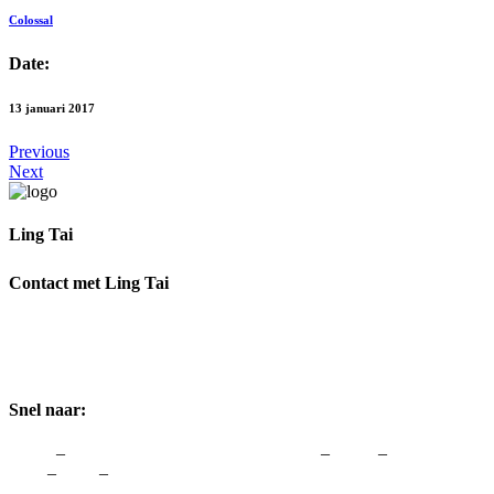
Colossal
Date:
13 januari 2017
Previous
Next
Ling Tai
Ik help je graag om weer te genieten van Vrouw zijn.
Contact met Ling Tai
Adres:
Rozenstraat 1, 3772 JH Barneveld
Telefoon:
0342-48 00 48
Email:
info@lingtai.nl
Snel naar:
Home
–
vergoedingen van zorgverzekeraars
–
Links
–
Colofon &
Avw
–
Blog
–
Contact