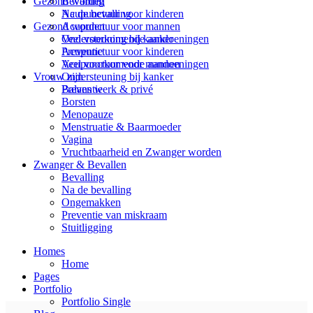
Bevalling
Gezond worden
Na de bevalling
Acupunctuur voor kinderen
Gezond worden
Acupunctuur voor mannen
Veel voorkomende aandoeningen
Ondersteuning bij kanker
Acupunctuur voor kinderen
Preventie
Acupunctuur voor mannen
Veel voorkomende aandoeningen
Ondersteuning bij kanker
Vrouw zijn
Preventie
Balans werk & privé
Borsten
Menopauze
Menstruatie & Baarmoeder
Vagina
Vruchtbaarheid en Zwanger worden
Zwanger & Bevallen
Bevalling
Na de bevalling
Ongemakken
Preventie van miskraam
Stuitligging
Homes
Home
Pages
Portfolio
Portfolio Single