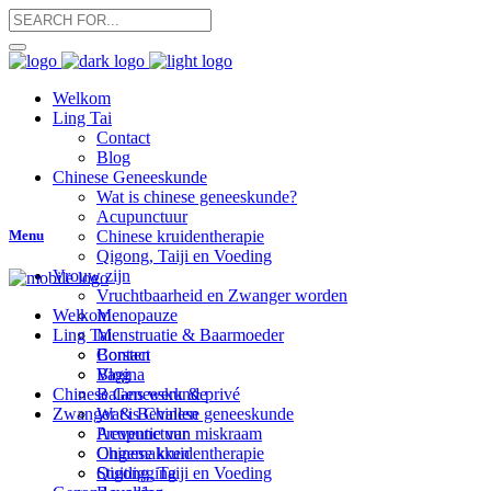
Welkom
Ling Tai
Contact
Blog
Chinese Geneeskunde
Wat is chinese geneeskunde?
Acupunctuur
Menu
Chinese kruidentherapie
Qigong, Taiji en Voeding
Vrouw zijn
Vruchtbaarheid en Zwanger worden
Menopauze
Welkom
Menstruatie & Baarmoeder
Ling Tai
Borsten
Contact
Vagina
Blog
Balans werk & privé
Chinese Geneeskunde
Zwanger & Bevallen
Wat is Chinese geneeskunde
Preventie van miskraam
Acupunctuur
Ongemakken
Chinese kruidentherapie
Stuitligging
Qigong, Taiji en Voeding