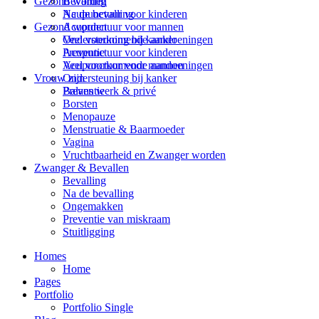
Bevalling
Gezond worden
Na de bevalling
Acupunctuur voor kinderen
Gezond worden
Acupunctuur voor mannen
Veel voorkomende aandoeningen
Ondersteuning bij kanker
Acupunctuur voor kinderen
Preventie
Acupunctuur voor mannen
Veel voorkomende aandoeningen
Ondersteuning bij kanker
Vrouw zijn
Preventie
Balans werk & privé
Borsten
Menopauze
Menstruatie & Baarmoeder
Vagina
Vruchtbaarheid en Zwanger worden
Zwanger & Bevallen
Bevalling
Na de bevalling
Ongemakken
Preventie van miskraam
Stuitligging
Homes
Home
Pages
Portfolio
Portfolio Single