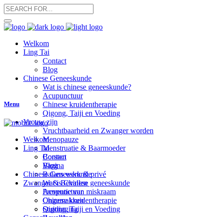
Welkom
Ling Tai
Contact
Blog
Chinese Geneeskunde
Wat is chinese geneeskunde?
Acupunctuur
Menu
Chinese kruidentherapie
Qigong, Taiji en Voeding
Vrouw zijn
Vruchtbaarheid en Zwanger worden
Menopauze
Welkom
Menstruatie & Baarmoeder
Ling Tai
Borsten
Contact
Vagina
Blog
Balans werk & privé
Chinese Geneeskunde
Zwanger & Bevallen
Wat is Chinese geneeskunde
Preventie van miskraam
Acupunctuur
Ongemakken
Chinese kruidentherapie
Stuitligging
Qigong, Taiji en Voeding