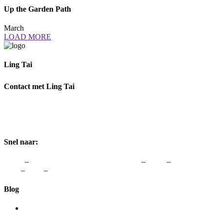
Up the Garden Path
March
LOAD MORE
Ling Tai
Ik help je graag om weer te genieten van Vrouw zijn.
Contact met Ling Tai
Adres:
Rozenstraat 1, 3772 JH Barneveld
Telefoon:
0342-48 00 48
Email:
info@lingtai.nl
Snel naar:
Home
–
vergoedingen van zorgverzekeraars
–
Links
–
Colofon &
Avw
–
Blog
–
Contact
Blog