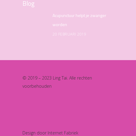
Blog
Acupunctuur helpt je zwanger
worden
20 FEBRUARI 2019
© 2019 – 2023 Ling Tai. Alle rechten
voorbehouden
Design door
Internet Fabriek