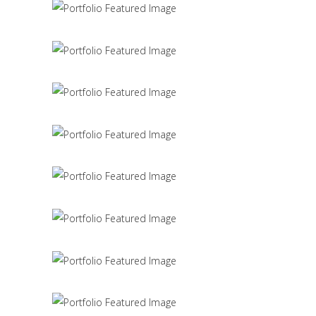
Scandinavian Simplicity
MODELLING
Concept Design
EDUCATIONAL
SIMPLA Identity Design
140 GROUP
Product Design
CACTUS INC.
Office Interior Design
COLOSSAL
Letter 3D Printing Concept
HYPER TEAM
3D Modelling For Ad
NEXT CO.
Up the Garden Path