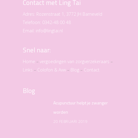
Contact met Ling Tai
Adres:
Rozenstraat 1, 3772 JH Barneveld
Telefoon:
0342-48 00 48
Email:
info@lingtai.nl
Snel naar:
Home
–
vergoedingen van zorgverzekeraars
–
Links
–
Colofon & Avw
–
Blog
–
Contact
Blog
Acupunctuur helpt je zwanger
worden
20 FEBRUARI 2019