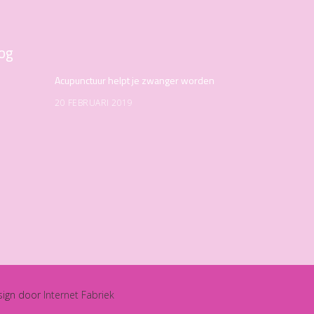
og
Acupunctuur helpt je zwanger worden
20 FEBRUARI 2019
sign door
Internet Fabriek