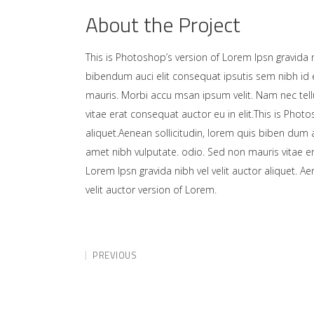
About the Project
This is Photoshop’s version of Lorem Ipsn gravida ni
bibendum auci elit consequat ipsutis sem nibh id e
mauris. Morbi accu msan ipsum velit. Nam nec tell
vitae erat consequat auctor eu in elit.This is Photo
aliquet.Aenean sollicitudin, lorem quis biben dum a
amet nibh vulputate. odio. Sed non mauris vitae er
Lorem Ipsn gravida nibh vel velit auctor aliquet. A
velit auctor version of Lorem.
PREVIOUS