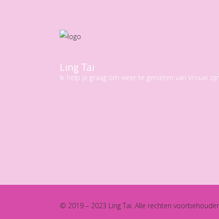
Ling Tai
Ik help je graag om weer te genieten van Vrouw zijn
© 2019 – 2023 Ling Tai. Alle rechten voorbehoude