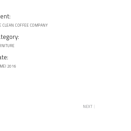
ient:
E CLEAN COFFEE COMPANY
tegory:
RNITURE
te:
 MEI 2016
NEXT