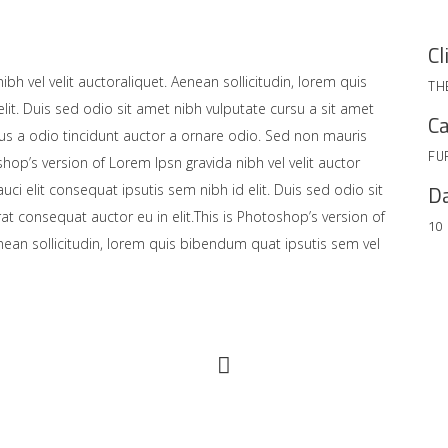
Cl
bh vel velit auctoraliquet. Aenean sollicitudin, lorem quis
TH
lit. Duis sed odio sit amet nibh vulputate cursu a sit amet
Ca
us a odio tincidunt auctor a ornare odio. Sed non mauris
FU
shop’s version of Lorem Ipsn gravida nibh vel velit auctor
Da
uci elit consequat ipsutis sem nibh id elit. Duis sed odio sit
at consequat auctor eu in elit.This is Photoshop’s version of
10
enean sollicitudin, lorem quis bibendum quat ipsutis sem vel