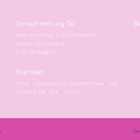
Contact met Ling Tai
Bl
Adres:
Rozenstraat 1, 3772 JH Barneveld
Telefoon:
0342-48 00 48
.
Email:
info@lingtai.nl
Snel naar:
Home
–
vergoedingen van zorgverzekeraars
–
Links
–
Colofon & Avw
–
Blog
–
Contact
n
De