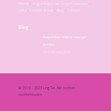
Home
–
vergoedingen van zorgverzekeraars
–
Links
–
Colofon & Avw
–
Blog
–
Contact
Blog
Acupunctuur helpt je zwanger
worden
20 FEBRUARI 2019
© 2019 – 2023 Ling Tai. Alle rechten
voorbehouden