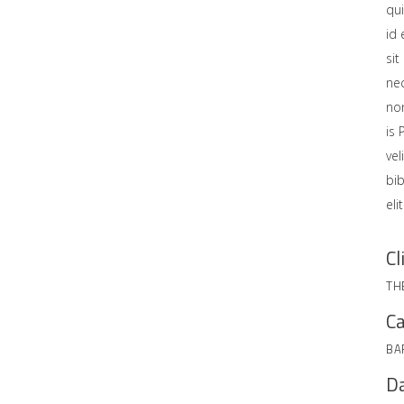
qu
id 
si
nec
non
is 
vel
bi
eli
Cl
TH
Ca
BA
Da