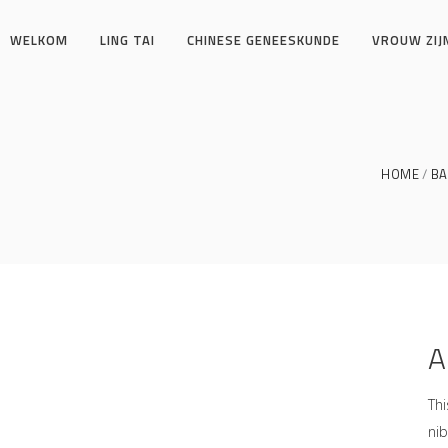
WELKOM
LING TAI
CHINESE GENEESKUNDE
VROUW ZIJ
HOME
BA
A
Thi
nib