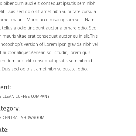
is bibendum auci elit consequat ipsutis sem nibh
elit. Duis sed odio sit amet nibh vulputate cursu a
t amet mauris. Morbi accu msan ipsum velit. Nam
 tellus a odio tincidunt auctor a ornare odio. Sed
 mauris vitae erat consequat auctor eu in elit.This
Photoshop’s version of Lorem Ipsn gravida nibh vel
it auctor aliquet.Aenean sollicitudin, lorem quis
ben dum auci elit consequat ipsutis sem nibh id
t. Duis sed odio sit amet nibh vulputate. odio.
ient:
E CLEAN COFFEE COMPANY
tegory:
R CENTRAL
SHOWROOM
te: