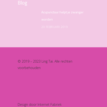
Blog
Acupunctuur helpt je zwanger
worden
20 FEBRUARI 2019
© 2019 – 2023 Ling Tai. Alle rechten
voorbehouden
Design door
Internet Fabriek