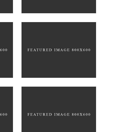
gn
Product Design
CACTUS INC.
Up the Garden Path
MARCH