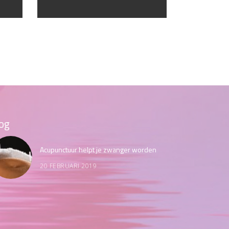
og
Acupunctuur helpt je zwanger worden
20 FEBRUARI 2019