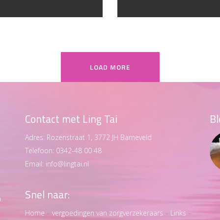
LOAD MORE
Contact met Ling Tai
Bl
Adres:
Rozenstraat 1, 3772 JH Barneveld
Telefoon:
0342-48 00 48
Email:
info@lingtai.nl
Snel naar:
.
Home
–
vergoedingen van zorgverzekeraars
–
Links
–