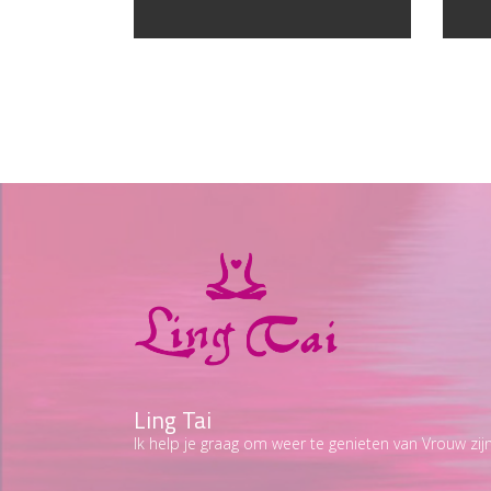
Ling Tai
Ik help je graag om weer te genieten van Vrouw zijn