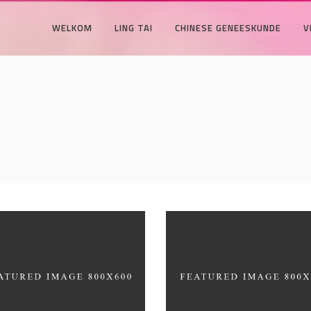
WELKOM
LING TAI
CHINESE GENEESKUNDE
V
ite Washed
Draw a line
HITECTURE
INDUSTRIAL DESIGN