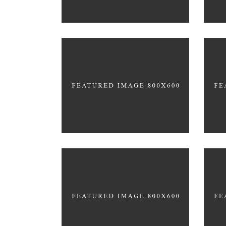
Scandinavian Simplicity
Con
MODELLING
EDU
Let
Co
Office Interior Design
HYP
COLOSSAL