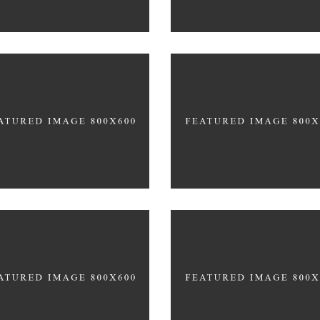
cept Design
SIMPLA Identity Desi
CATIONAL
140 GROUP
ter 3D Printing
ncept
3D Modelling For Ad
ER TEAM
NEXT CO.