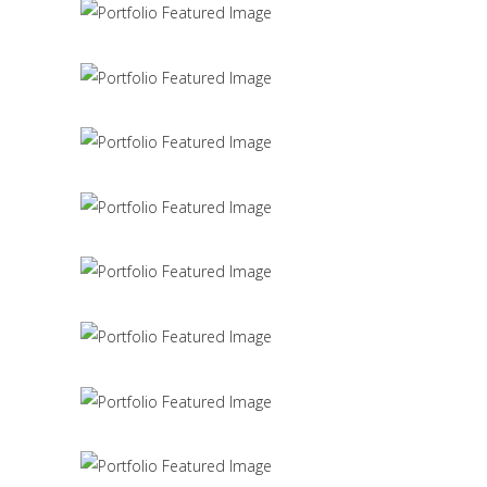
Scandinavian Simplicity
MODELLING
Concept Design
EDUCATIONAL
SIMPLA Identity Design
140 GROUP
Product Design
CACTUS INC.
Office Interior Design
COLOSSAL
Letter 3D Printing Concept
HYPER TEAM
3D Modelling For Ad
NEXT CO.
Up the Garden Path