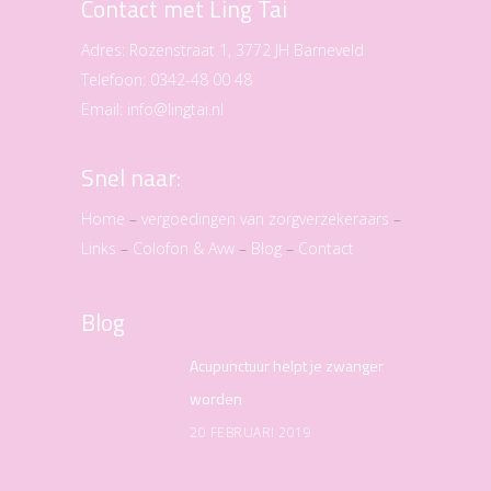
Contact met Ling Tai
Adres:
Rozenstraat 1, 3772 JH Barneveld
Telefoon:
0342-48 00 48
Email:
info@lingtai.nl
Snel naar:
Home
–
vergoedingen van zorgverzekeraars
–
Links
–
Colofon & Avw
–
Blog
–
Contact
Blog
Acupunctuur helpt je zwanger
worden
20 FEBRUARI 2019