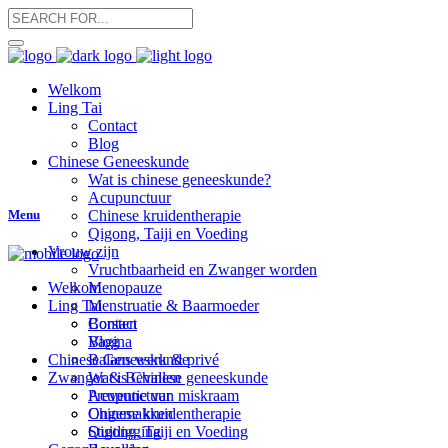
Welkom
Ling Tai
Contact
Blog
Chinese Geneeskunde
Wat is chinese geneeskunde?
Acupunctuur
Menu
Chinese kruidentherapie
Qigong, Taiji en Voeding
Vrouw zijn
Vruchtbaarheid en Zwanger worden
Menopauze
Welkom
Menstruatie & Baarmoeder
Ling Tai
Borsten
Contact
Vagina
Blog
Balans werk & privé
Chinese Geneeskunde
Zwanger & Bevallen
Wat is Chinese geneeskunde
Preventie van miskraam
Acupunctuur
Ongemakken
Chinese kruidentherapie
Stuitligging
Qigong, Taiji en Voeding