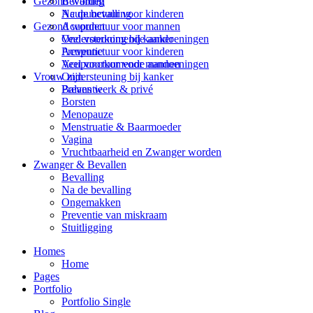
Bevalling
Gezond worden
Na de bevalling
Acupunctuur voor kinderen
Gezond worden
Acupunctuur voor mannen
Veel voorkomende aandoeningen
Ondersteuning bij kanker
Acupunctuur voor kinderen
Preventie
Acupunctuur voor mannen
Veel voorkomende aandoeningen
Ondersteuning bij kanker
Vrouw zijn
Preventie
Balans werk & privé
Borsten
Menopauze
Menstruatie & Baarmoeder
Vagina
Vruchtbaarheid en Zwanger worden
Zwanger & Bevallen
Bevalling
Na de bevalling
Ongemakken
Preventie van miskraam
Stuitligging
Homes
Home
Pages
Portfolio
Portfolio Single