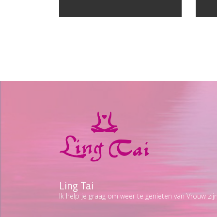
Ling Tai
Ik help je graag om weer te genieten van Vrouw zijn