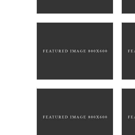
Scandinavian Simplicity
Con
MODELLING
EDU
Let
Co
Office Interior Design
HYP
COLOSSAL