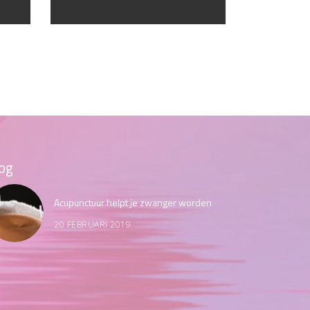
og
Acupunctuur helpt je zwanger worden
20 FEBRUARI 2019