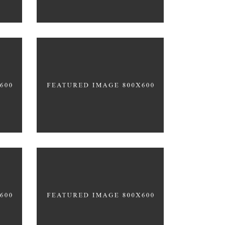
gn
Product Design
CACTUS INC.
Up the Garden Path
MARCH