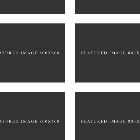
cept Design
SIMPLA Identity Desi
CATIONAL
140 GROUP
ter 3D Printing
ncept
3D Modelling For Ad
ER TEAM
NEXT CO.