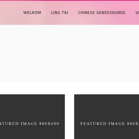
WELKOM
LING TAI
CHINESE GENEESKUNDE
V
ite Washed
Draw a line
HITECTURE
INDUSTRIAL DESIGN