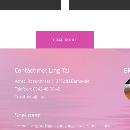
LOAD MORE
Contact met Ling Tai
Bl
Adres:
Rozenstraat 1, 3772 JH Barneveld
Telefoon:
0342-48 00 48
Email:
info@lingtai.nl
Snel naar:
.
Home
–
vergoedingen van zorgverzekeraars
–
Links
–