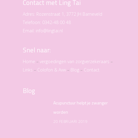
Contact met Ling Tai
Adres:
Rozenstraat 1, 3772 JH Barneveld
Telefoon:
0342-48 00 48
Email:
info@lingtai.nl
Snel naar:
Home
–
vergoedingen van zorgverzekeraars
–
Links
–
Colofon & Avw
–
Blog
–
Contact
Blog
Acupunctuur helpt je zwanger
worden
20 FEBRUARI 2019