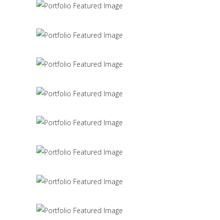
Scandinavian Simplicity
MODELLING
Concept Design
EDUCATIONAL
SIMPLA Identity Design
140 GROUP
Product Design
CACTUS INC.
Office Interior Design
COLOSSAL
Letter 3D Printing Concept
HYPER TEAM
3D Modelling For Ad
NEXT CO.
Up the Garden Path