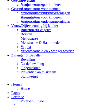
Bevalling
Gezond worden
Na de bevalling
Acupunctuur voor kinderen
Gezond worden
Acupunctuur voor mannen
Veel voorkomende aandoeningen
Ondersteuning bij kanker
Acupunctuur voor kinderen
Preventie
Acupunctuur voor mannen
Veel voorkomende aandoeningen
Ondersteuning bij kanker
Vrouw zijn
Preventie
Balans werk & privé
Borsten
Menopauze
Menstruatie & Baarmoeder
Vagina
Vruchtbaarheid en Zwanger worden
Zwanger & Bevallen
Bevalling
Na de bevalling
Ongemakken
Preventie van miskraam
Stuitligging
Homes
Home
Pages
Portfolio
Portfolio Single