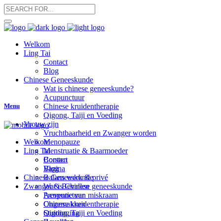
Welkom
Ling Tai
Contact
Blog
Chinese Geneeskunde
Wat is chinese geneeskunde?
Acupunctuur
Menu
Chinese kruidentherapie
Qigong, Taiji en Voeding
Vrouw zijn
Vruchtbaarheid en Zwanger worden
Menopauze
Welkom
Menstruatie & Baarmoeder
Ling Tai
Borsten
Contact
Vagina
Blog
Balans werk & privé
Chinese Geneeskunde
Zwanger & Bevallen
Wat is Chinese geneeskunde
Preventie van miskraam
Acupunctuur
Ongemakken
Chinese kruidentherapie
Stuitligging
Qigong, Taiji en Voeding