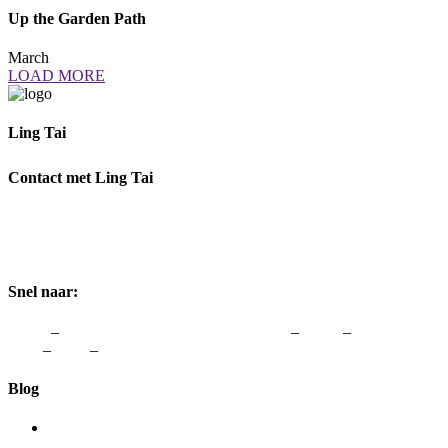
Up the Garden Path
March
LOAD MORE
Ling Tai
Ik help je graag om weer te genieten van Vrouw zijn.
Contact met Ling Tai
Adres:
Rozenstraat 1, 3772 JH Barneveld
Telefoon:
0342-48 00 48
Email:
info@lingtai.nl
Snel naar:
Home
–
vergoedingen van zorgverzekeraars
–
Links
–
Colofon &
Avw
–
Blog
–
Contact
Blog