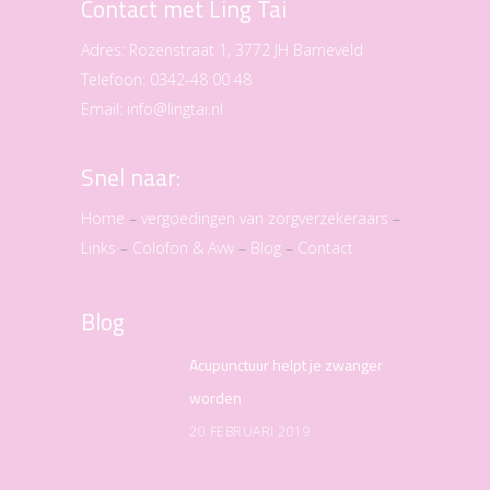
Contact met Ling Tai
Adres:
Rozenstraat 1, 3772 JH Barneveld
Telefoon:
0342-48 00 48
Email:
info@lingtai.nl
Snel naar:
Home
–
vergoedingen van zorgverzekeraars
–
Links
–
Colofon & Avw
–
Blog
–
Contact
Blog
Acupunctuur helpt je zwanger
worden
20 FEBRUARI 2019