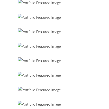
Scandinavian Simplicity
MODELLING
Concept Design
EDUCATIONAL
SIMPLA Identity Design
140 GROUP
Product Design
CACTUS INC.
Office Interior Design
COLOSSAL
Letter 3D Printing Concept
HYPER TEAM
3D Modelling For Ad
NEXT CO.
Up the Garden Path