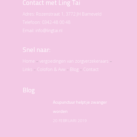
Contact met Ling Tai
Adres:
Rozenstraat 1, 3772 JH Barneveld
Telefoon:
0342-48 00 48
Email:
info@lingtai.nl
Snel naar:
Home
–
vergoedingen van zorgverzekeraars
–
Links
–
Colofon & Avw
–
Blog
–
Contact
Blog
Acupunctuur helpt je zwanger
worden
20 FEBRUARI 2019