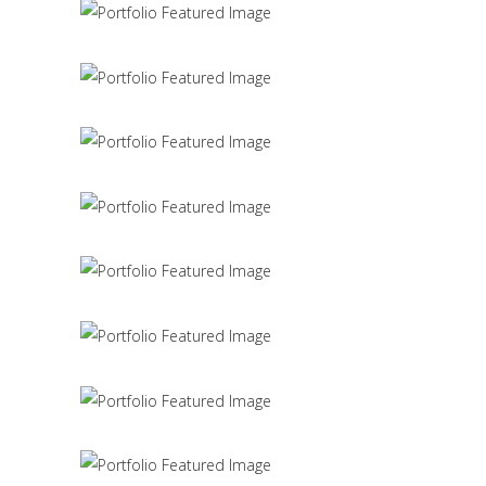
Scandinavian Simplicity
MODELLING
Concept Design
EDUCATIONAL
SIMPLA Identity Design
140 GROUP
Product Design
CACTUS INC.
Office Interior Design
COLOSSAL
Letter 3D Printing Concept
HYPER TEAM
3D Modelling For Ad
NEXT CO.
Up the Garden Path